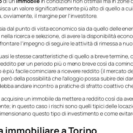
o
di un
immobile
in condizioni non ottimali ma in zone di
isca un valore significativamente più alto di quello a c
iù, ovviamente, il margine per l’investitore.
al punto di vista economico sia da quello delle energie
lla ricerca e selezione, di avere la disponibilità econom
 affrontare l’impegno di seguire le attività di rimessa a n
asi le stesse caratteristiche di quello a breve termine, 
ddito per un periodo più o meno breve così da comincia
so è più facile cominciare a ricevere reddito (il mercato d
erò della possibilità che l’alloggio possa subire dei dan
 debba andare incontro a pratiche di sfratto coattivo c
di acquisire un immobile da mettere a reddito così da aver
nte; in questo caso i rischi sono quelli tipici delle loc
imensionano questo tipo di investimento e come evitare 
a immobiliare a Torino