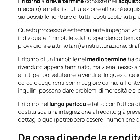
Il
ritorno
a
breve termine
consiste nell’
acquist
mercato) e nella ristrutturazione affinchè acquis
sia possibile rientrare di tutti i costi sostenuti p
Questo processo è estremamente impegnativo sia d
individuare l’immobile adatto spendendo tempo ne
provvigioni e atti notarili)e ristrutturazione, di
Il ritorno di un immobile nel
medio termine
ha qu
rivenduto appena terminato, ma viene messo a re
affitti per poi valutarne la vendita. In questo ca
cercare acquirenti con maggiore calma, a fronte p
inquilini possano dare problemi di morosità e si
Il ritorno nel
lungo periodo
è fatto con l’ottica 
costituisca una integrazione al reddito già prese
dettaglio quali potrebbero essere i numeri che d
Da cosa dipende la rendit