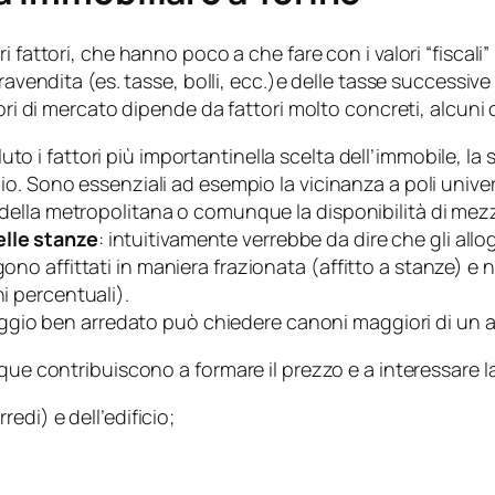
i fattori, che hanno poco a che fare con i valori “fiscali
ravendita (es. tasse, bolli, ecc.)e delle tasse successive 
ori di mercato dipende da fattori molto concreti, alcuni o
luto i fattori più importantinella scelta dell’immobile, 
gio. Sono essenziali ad esempio la vicinanza a poli univers
e della metropolitana o comunque la disponibilità di mezz
elle stanze
: intuitivamente verrebbe da dire che gli allo
ono affittati in maniera frazionata (affitto a stanze) e 
ni percentuali).
ggio ben arredato può chiedere canoni maggiori di un al
nque contribuiscono a formare il prezzo e a interessare
redi) e dell’edificio;