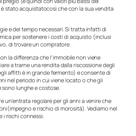
 pregio (e quindi con valori più bassi del
ui è stato acquistatocosì che con la sua vendita
 e del tempo necessari. Si tratta infatti di
ica per sostenere i costi di acquisto (inclusi
uovo, di trovare un compratore.
con la differenza che l’immobile non viene
re a trarne una rendita dalla riscossione degli
egli affitti è in grande fermento) e consente di
ni nel periodo in cui viene locato o che gli
he sono lunghe e costose.
e un’entrata regolare per gli anni a venire che
azioni(impegno e rischio di morosità). Vediamo nel
i rischi connessi.