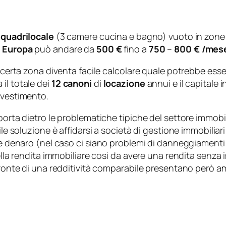
 quadrilocale
(3 camere cucina e bagno) vuoto in zone 
 Europa
può andare da
500 €
fino a
750
–
800 € /mes
 certa zona diventa facile calcolare quale potrebbe essere
il totale dei
12 canoni
di
locazione
annui e il capitale i
nvestimento.
porta dietro le problematiche tipiche del settore immobil
cile soluzione è affidarsi a società di gestione immobili
 e denaro (nel caso ci siano problemi di danneggiamenti 
ella rendita immobiliare così da avere una rendita senza 
fronte di una redditività comparabile presentano però amp